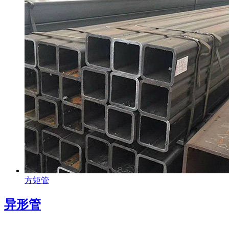
方矩管
异形管