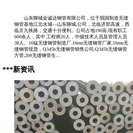
山东聊城金诚达钢管有限公司，位于我国制造无缝
钢管基地江北水城—山东聊城,公司，北临济邯高速，西
临京九铁路，交通十分便利。公司占地196亩,现有职工
600余人，其中 工程师26人，中级技术人员及管理人员
38人。16锰无缝钢管制造厂,16mn无缝钢管厂家,16mn无
缝钢管现货，Q345b无缝钢管销售公司,Q345b无缝钢管
方管,20#无缝钢管生…
***新资讯