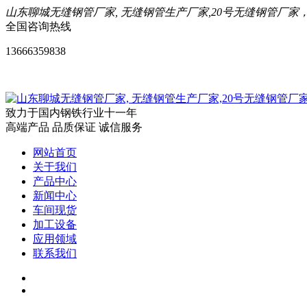
山东聊城无缝钢管厂家, 无缝钢管生产厂家,20号无缝钢管厂家
全国咨询热线
13666359838
致力于国内钢铁行业十一年
高端产品 品质保证 诚信服务
网站首页
关于我们
产品中心
新闻中心
车间现货
加工设备
应用领域
联系我们