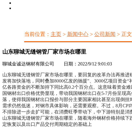
当前位置：
主页
>
新闻中心
>
公司新闻
> 正文
山东聊城无缝钢管厂家市场在哪里
聊城金诚达钢材有限公司 日期：2022/9/12 9:01:03
山东聊城无缝钢管厂家市场在哪里，要回复的改革办法再推进稳
发将加快落地，同时叠加8000亿发的驰援”、3000亿项目资金“
亿各路资金的不断加持下
同比高0.2个百分点。这意味着资金
国钢材出口价格优势显现，带动我国钢材出口在5-7月份呈现
落，使得我国钢材出口报价与部分主要国家相比甚至出现倒挂
需求仍然低迷，对钢市具体影响，还需要观察。
不过，8月CP
不排除进一步走扩可能，在消费旺季带动下，中下游特别是消
山东聊城无缝钢管厂家市场在哪里，随着海外钢材价格持续下
定恢复以及出口产品交付周期稳定的基础上