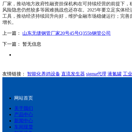
厂家，推动地方政府性融资担保机构在可持续经营的前提下，
风险隐患仍然较多等困难挑战也还存在。2025年要立足实体
工具，推动经济持续回升向好，维护金融市场稳健运行；完善
增长。
上一篇：
山东无缝钢管厂家20号45号Q355b钢管公司
下一篇： 暂无信息
友情链接：
智能化养鸡设备
直流发生器
sigma代理
液氮罐
工
网站首页
关于我们
产品中心
新闻中心
车间现货